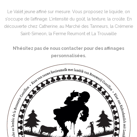
Le Valèt jeune affiné sur mesure. Vous proposez le liquide, on
s’occupe de l’affinage. L’intensité du goût, la texture, la croûte. En
découverte chez Catherine, au Marché des Tanneurs, la Crémerie
Saint-Simeon, la Ferme Reumont et La Trouvaille
N’hésitez pas de nous contacter pour des affinages
personnalisées.