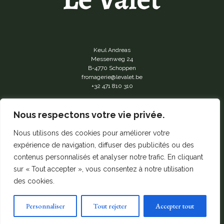
Keul Andreas
Messenweg 24
B-4770 Schoppen
fromagerie@levalet.be
+32 471 810 310
Nous respectons votre vie privée.
Nous utilisons des cookies pour améliorer votre
Mentions légales
expérience de navigation, diffuser des publicités ou des
Charte de confidentialité
contenus personnalisés et analyser notre trafic. En cliquant
sur « Tout accepter », vous consentez à notre utilisation
des cookies.
Personnaliser
Tout rejeter
Accepter tout
© 2024 LeValet