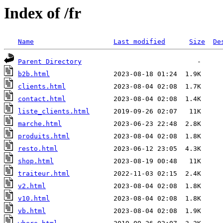
Index of /fr
Name
Last modified
Size
De
Parent Directory
b2b.html
clients.html
contact.html
liste_clients.html
marche.html
produits.html
resto.html
shop.html
traiteur.html
v2.html
v10.html
vb.html